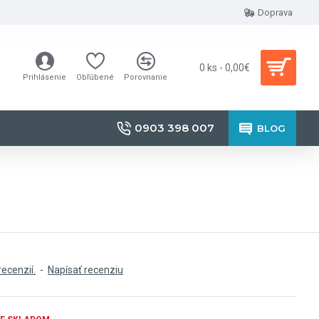
Doprava
0 ks - 0,00€
Prihlásenie
Obľúbené
Porovnanie
0903 398 007
BLOG
recenzií.
-
Napísať recenziu