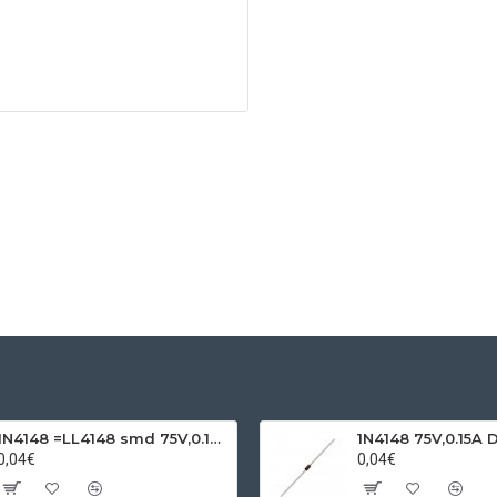
1N4148 =LL4148 smd 75V,0.15A SOD80C
1N4148 75V,0.15A 
0,04€
0,04€