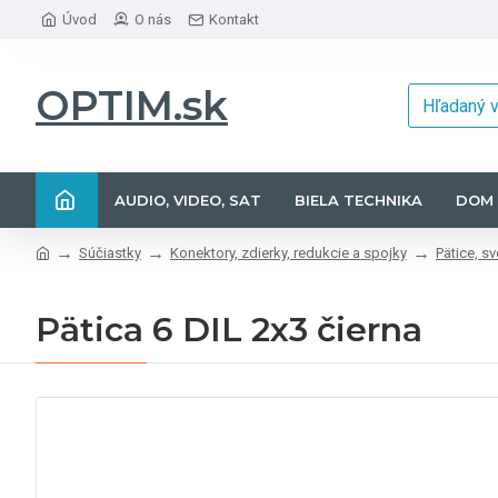
Úvod
O nás
Kontakt
OPTIM.sk
AUDIO, VIDEO, SAT
BIELA TECHNIKA
DOM 
Súčiastky
Konektory, zdierky, redukcie a spojky
Pätice, s
Pätica 6 DIL 2x3 čierna