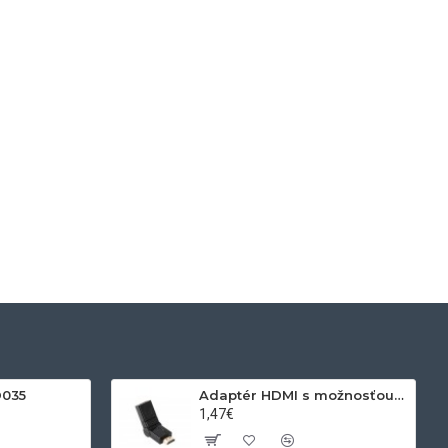
D035
Adaptér HDMI s možnosťou otáčania
1,47€