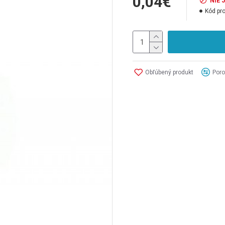
0,04€
NIE 
Kód pr
Obľúbený produkt
Poro