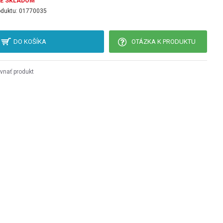
JE SKLADOM
oduktu:
01770035
DO KOŠÍKA
OTÁZKA K PRODUKTU
vnať produkt