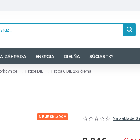
A ZÁHRADA
ENERGIA
DIELŇA
SÚČIASTKY
vorkovnice
Pätice DIL
Pätica 6 DIL 2x3 čierna
NIE JE SKLADOM
Na základe 0 