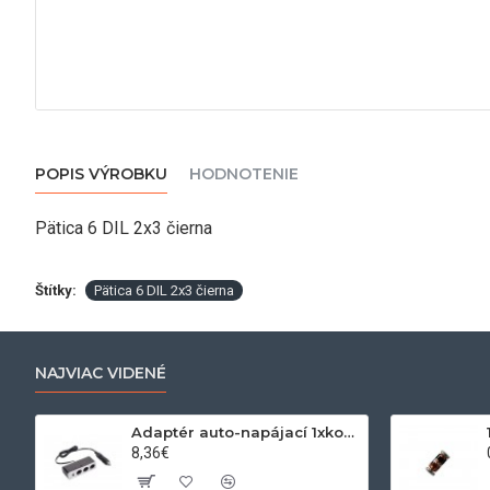
POPIS VÝROBKU
HODNOTENIE
Pätica 6 DIL 2x3 čierna
Štítky:
Pätica 6 DIL 2x3 čierna
NAJVIAC VIDENÉ
Adaptér auto-napájací 1xkon./3x zdierka- 12/24V, USB 1000mA
8,36€