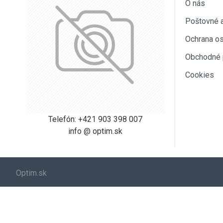
O nás
Poštovné 
Ochrana o
Obchodné 
Cookies
Telefón: +421 903 398 007
info @ optim.sk
Optim.sk