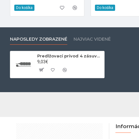
Do košíka
Do košíka
NAPOSLEDY ZOBRAZENÉ
NAJVIAC VIDENÉ
Predlžovací prívod 4 zásuvky 5m čierny
9,03€
Informá