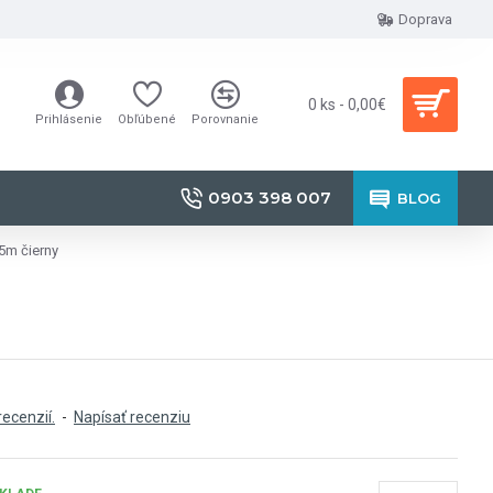
Doprava
0 ks - 0,00€
Prihlásenie
Obľúbené
Porovnanie
0903 398 007
BLOG
5m čierny
recenzií.
-
Napísať recenziu