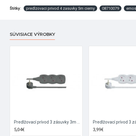
Štítky:
predlzovaci privod 4 zasuvky 5m cierny
08710079
emo
SÚVISIACE VÝROBKY
Predlžovací prívod 3 zásuvky 3m čierny
Predlžovací prívod 3 
5,04€
3,99€