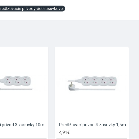
redlzovacie privody vicezasuvkove
í prívod 3 zásuvky 10m
Predlžovací prívod 4 zásuvky 1,5m
4,91€