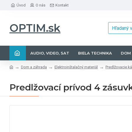
Úvod
O nás
Kontakt
OPTIM.sk
AUDIO, VIDEO, SAT
BIELA TECHNIKA
DOM 
Dom a záhrada
Elektroinštalačný materiál
Predlžovacie ká
Predlžovací prívod 4 zásuv