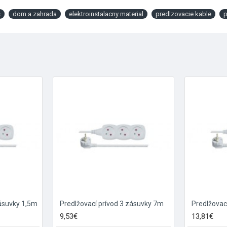
s
dom a zahrada
elektroinstalacny material
predlzovacie kable
p
zásuvky 1,5m
Predlžovací prívod 3 zásuvky 7m
Predlžovac
9,53€
13,81€