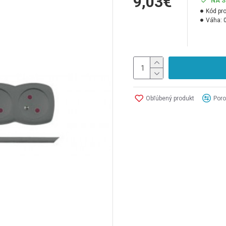
9,03€
NA 
Kód pr
Váha:
Obľúbený produkt
Poro