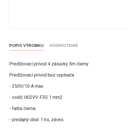
POPIS VÝROBKU
HODNOTENIE
Predlžovací prívod 4 zásuvky 5m čierny
Predlžovací prívod bez vypínača
- 250V/10 A max.
- vodič H02VV-F3G 1 mm2
- farba čierna
- predajný obal: 1 ks, záves