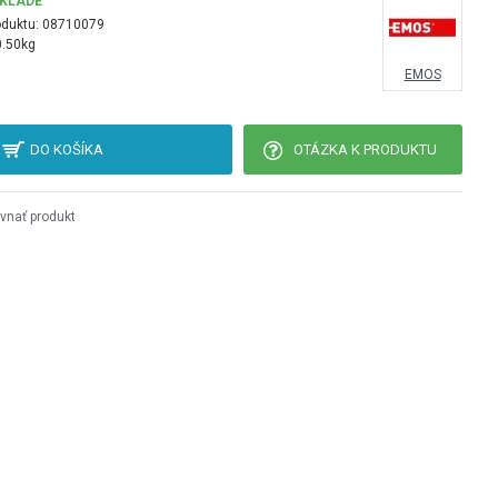
SKLADE
oduktu:
08710079
0.50kg
EMOS
DO KOŠÍKA
OTÁZKA K PRODUKTU
vnať produkt