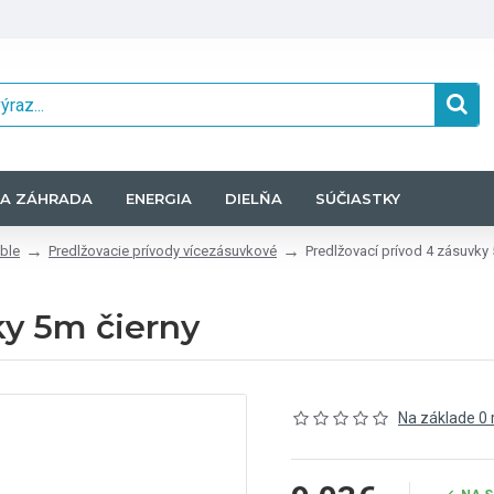
A ZÁHRADA
ENERGIA
DIELŇA
SÚČIASTKY
ble
Predlžovacie prívody vícezásuvkové
Predlžovací prívod 4 zásuvky 
ky 5m čierny
Na základe 0 