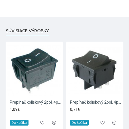
SÚVISIACE VÝROBKY
Prepínač kolískový 2pol. 4pin ON-OFF 250V 15A čierny
Prepínač kolískový 2pol. 4pin ON-OFF 250V 6A čierny
1,09€
0,71€
Do košíka
Do košíka