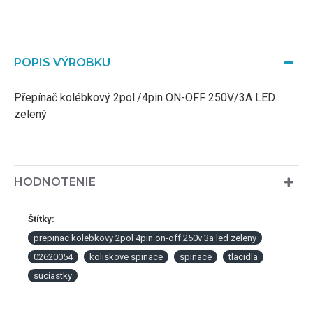
POPIS VÝROBKU
Přepínač kolébkový 2pol./4pin ON-OFF 250V/3A LED
zelený
HODNOTENIE
Štítky:
prepinac kolebkovy 2pol 4pin on-off 250v 3a led zeleny
02620054
koliskove spinace
spinace
tlacidla
suciastky