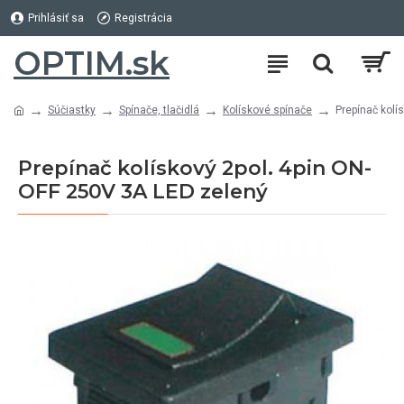
Prihlásiť sa
Registrácia
OPTIM.sk
Súčiastky
Spínače, tlačidlá
Kolískové spínače
Prepínač kolí
Prepínač kolískový 2pol. 4pin ON-
OFF 250V 3A LED zelený