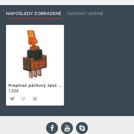
NAPOSLEDY ZOBRAZENÉ
NAJVIAC VIDENÉ
Prepínač páčkový 2pol. 3pin ON-OFF 12VDC prosv. žlutý
1,05€