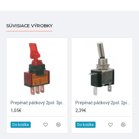
SÚVISIACE VÝROBKY
Prepínač páčkový 2pol. 3pin ON-OFF 12VDC prosv. červený
Prepínač páčkový 2pol. 2pin ON-OFF 12VDC 25A LED biela
1,05€
2,39€
Do košíka
Do košíka