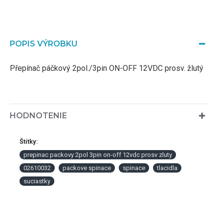
POPIS VÝROBKU
Přepínač páčkový 2pol./3pin ON-OFF 12VDC prosv. žlutý
HODNOTENIE
Štítky:
prepinac packovy 2pol 3pin on-off 12vdc prosv zluty
02610032
packove spinace
spinace
tlacidla
suciastky