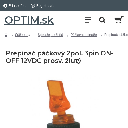
Prihlásiť sa
Registrácia
OPTIM.sk
Súčiastky
Spínače, tlačidlá
Páčkové spínače
Prepínač páčko
Prepínač páčkový 2pol. 3pin ON-
OFF 12VDC prosv. žlutý