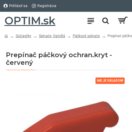
Prihlásiť sa
Registrácia
OPTIM.sk
Súčiastky
Spínače, tlačidlá
Páčkové spínače
Prepínač páčko
Prepínač páčkový ochran.kryt -
červený
NIE JE SKLADOM