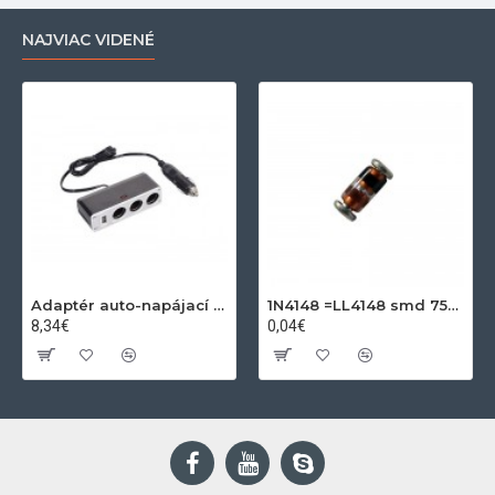
NAJVIAC VIDENÉ
Adaptér auto-napájací 1xkon./3x zdierka- 12/24V, USB 1000mA
1N4148 =LL4148 smd 75V,0.15A SOD80C
8,34€
0,04€