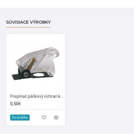
SÚVISIACE VÝROBKY
Prepínač páčkový ochran.kryt - transp. biela
0,50€
Do košíka