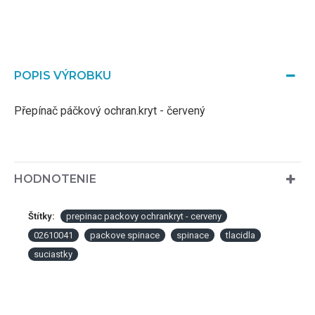
POPIS VÝROBKU
Přepínač páčkový ochran.kryt - červený
HODNOTENIE
Štítky:
prepinac packovy ochrankryt - cerveny
02610041
packove spinace
spinace
tlacidla
suciastky