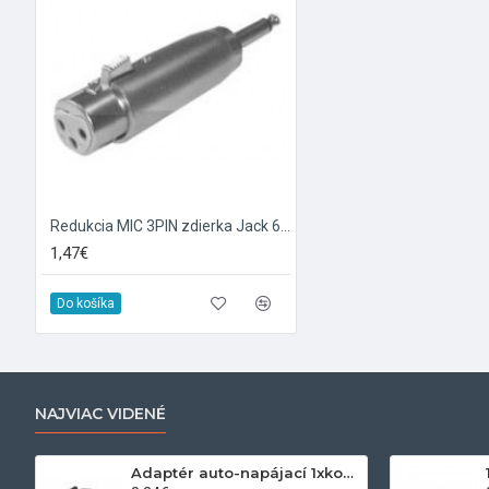
Redukcia MIC 3PIN zdierka Jack 6.3 mono konektor
1,47€
Do košíka
NAJVIAC VIDENÉ
Adaptér auto-napájací 1xkon./3x zdierka- 12/24V, USB 1000mA