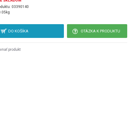
JE SKLADOM
oduktu:
03390140
0.05kg
DO KOŠÍKA
OTÁZKA K PRODUKTU
vnať produkt