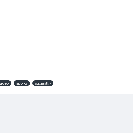
 video
spojky
suciastky