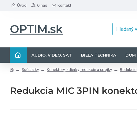
Úvod
O nás
Kontakt
OPTIM.sk
AUDIO, VIDEO, SAT
BIELA TECHNIKA
DOM 
Súčiastky
Konektory, zdierky, redukcie a spojky
Redukcie,
Redukcia MIC 3PIN konekto