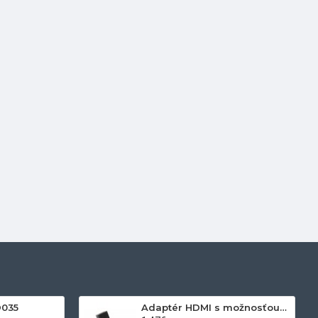
D035
Adaptér HDMI s možnosťou otáčania