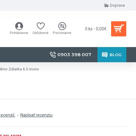
Doprava
0 ks - 0,00€
Prihlásenie
Obľúbené
Porovnanie
0903 398 007
BLOG
ktor Zdierka 6.3 mono
recenzií.
-
Napísať recenziu