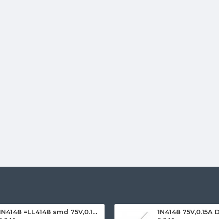
1N4148 =LL4148 smd 75V,0.15A SOD80C
1N4148 75V,0.15A 