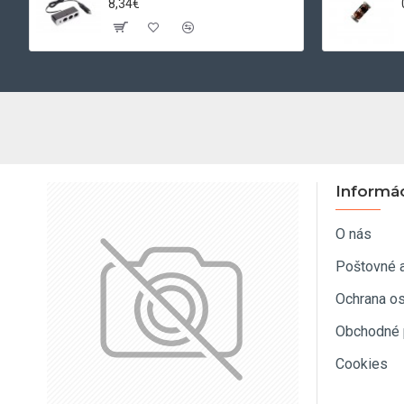
8,34€
Informá
O nás
Poštovné 
Ochrana o
Obchodné 
Cookies