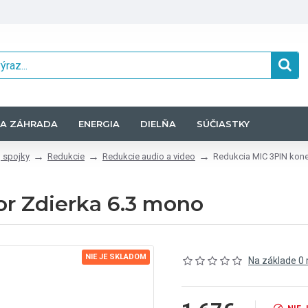
A ZÁHRADA
ENERGIA
DIELŇA
SÚČIASTKY
 spojky
Redukcie
Redukcie audio a video
Redukcia MIC 3PIN kone
r Zdierka 6.3 mono
NIE JE SKLADOM
Na základe 0 