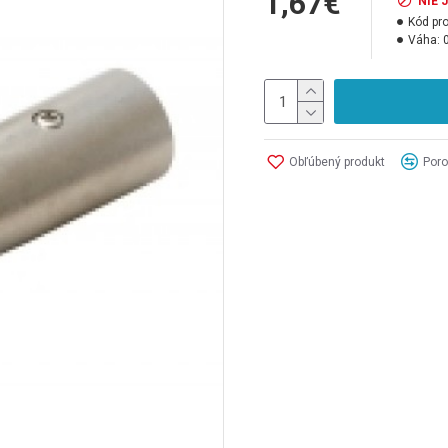
1,67€
NIE 
Kód pr
Váha:
Obľúbený produkt
Poro