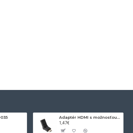
D035
Adaptér HDMI s možnosťou otáčania
1,47€