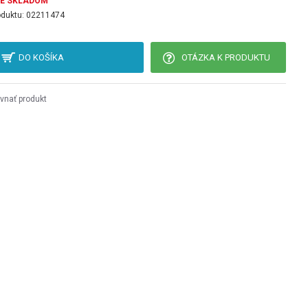
JE SKLADOM
oduktu:
02211474
DO KOŠÍKA
OTÁZKA K PRODUKTU
vnať produkt