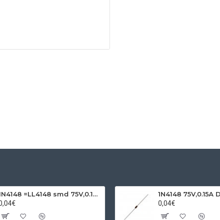
1N4148 =LL4148 smd 75V,0.15A SOD80C
1N4148 75V,0.15A 
0,04€
0,04€