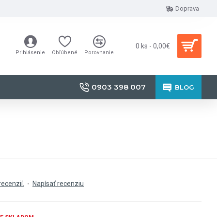
Doprava
0 ks - 0,00€
Prihlásenie
Obľúbené
Porovnanie
0903 398 007
BLOG
recenzií.
-
Napísať recenziu