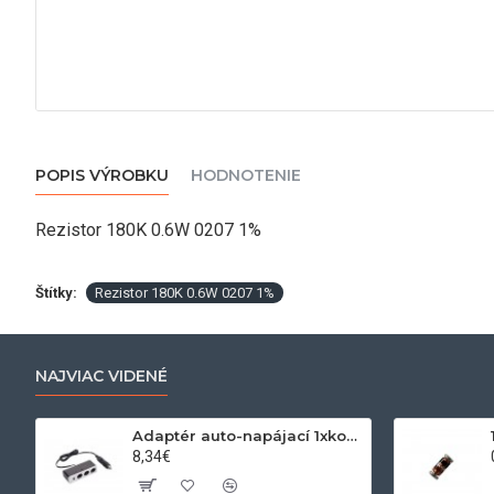
POPIS VÝROBKU
HODNOTENIE
Rezistor 180K 0.6W 0207 1%
Štítky:
Rezistor 180K 0.6W 0207 1%
NAJVIAC VIDENÉ
Adaptér auto-napájací 1xkon./3x zdierka- 12/24V, USB 1000mA
8,34€