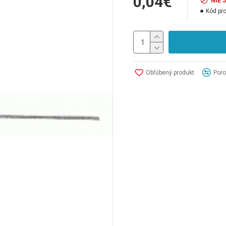
0,04€
NIE 
Kód pr
Obľúbený produkt
Poro