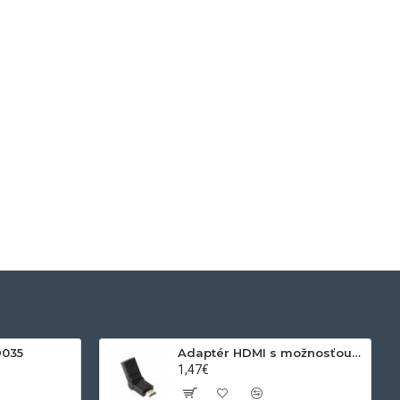
D035
Adaptér HDMI s možnosťou otáčania
1,47€