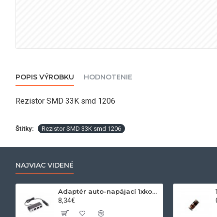
POPIS VÝROBKU
HODNOTENIE
Rezistor SMD 33K smd 1206
Štítky:
Rezistor SMD 33K smd 1206
NAJVIAC VIDENÉ
Adaptér auto-napájací 1xkon./3x zdierka- 12/24V, USB 1000mA
8,34€