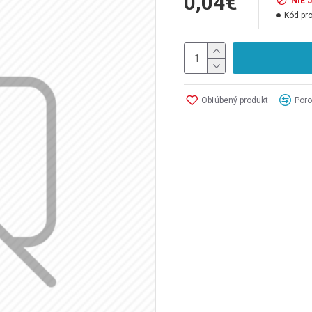
0,04€
NIE 
Kód pr
Obľúbený produkt
Poro