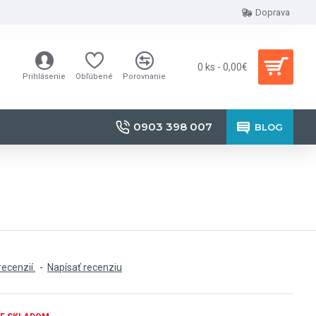
Doprava
0 ks - 0,00€
Prihlásenie
Obľúbené
Porovnanie
0903 398 007
BLOG
recenzií.
-
Napísať recenziu