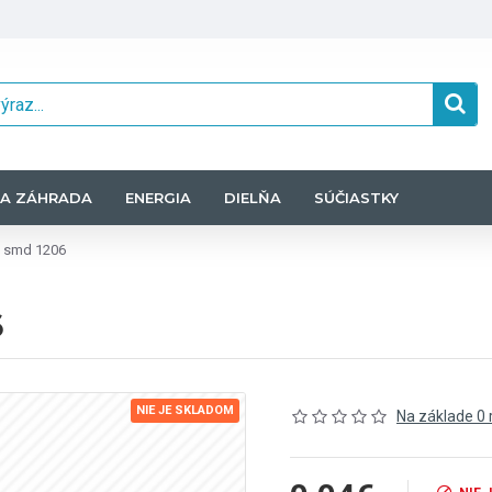
A ZÁHRADA
ENERGIA
DIELŇA
SÚČIASTKY
K smd 1206
6
NIE JE SKLADOM
Na základe 0 