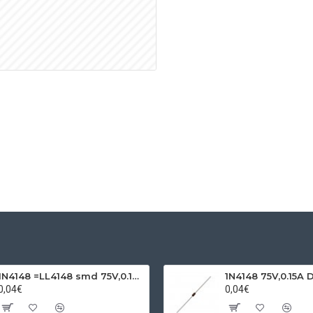
1N4148 =LL4148 smd 75V,0.15A SOD80C
1N4148 75V,0.15A 
0,04€
0,04€