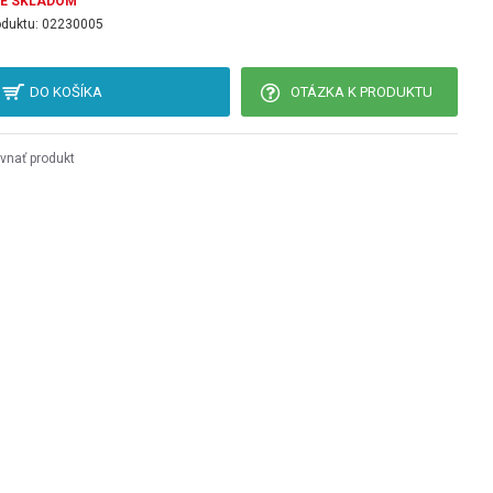
JE SKLADOM
oduktu:
02230005
DO KOŠÍKA
OTÁZKA K PRODUKTU
vnať produkt