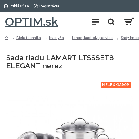
Prihlásiť sa
Registrácia
OPTIM.sk
Biela technika
Kuchyňa
Hrnce, kastróly, panvice
Sady hnco
Sada riadu LAMART LTSSSET8
ELEGANT nerez
NIE JE SKLADOM