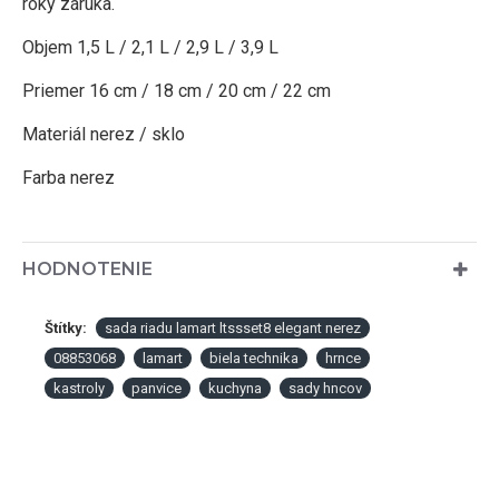
roky záruka.
Objem 1,5 L / 2,1 L / 2,9 L / 3,9 L
Priemer 16 cm / 18 cm / 20 cm / 22 cm
Materiál nerez / sklo
Farba nerez
HODNOTENIE
Štítky:
sada riadu lamart ltssset8 elegant nerez
08853068
lamart
biela technika
hrnce
kastroly
panvice
kuchyna
sady hncov