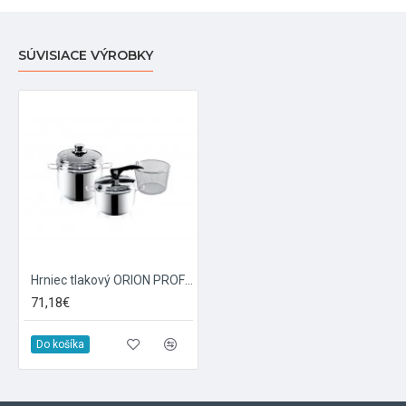
SÚVISIACE VÝROBKY
Hrniec tlakový ORION PROFI DUO 5L+3.5L nerez
71,18€
Do košíka