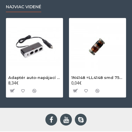
NAJVIAC VIDENÉ
Adaptér auto-napájací 1xkon./3x zdierka- 12/24V, USB 1000mA
1N4148 =LL4148 smd 75V,0.15A SOD80C
8,34€
0,04€