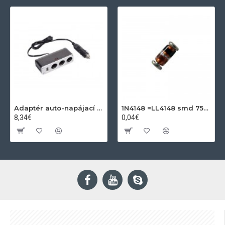
Adaptér auto-napájací 1xkon./3x zdierka- 12/24V, USB 1000mA
1N4148 =LL4148 smd 75V,0.15A SOD80C
8,34€
0,04€