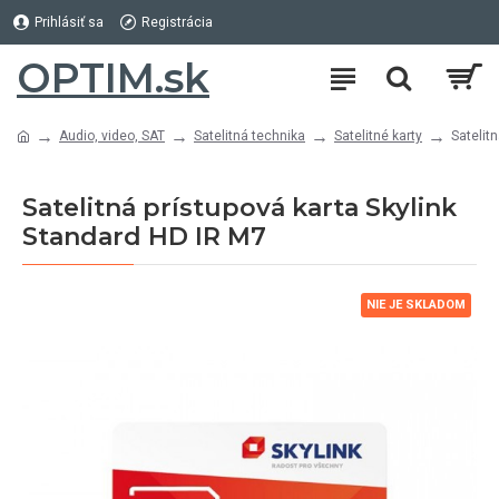
Prihlásiť sa
Registrácia
OPTIM.sk
Audio, video, SAT
Satelitná technika
Satelitné karty
Satelit
Satelitná prístupová karta Skylink
Standard HD IR M7
NIE JE SKLADOM