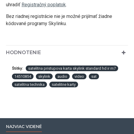
uhradiť
Registračný poplatok
.
Bez riadnej registrácie nie je možné prijímať žiadne
kódované programy Skylinku.
HODNOTENIE
Štítky:
satelitna pristupova karta skylink standard hd ir m7
14510854
skylink
audio
video
sat
satelitna technika
satelitne karty
NAJVIAC VIDENÉ