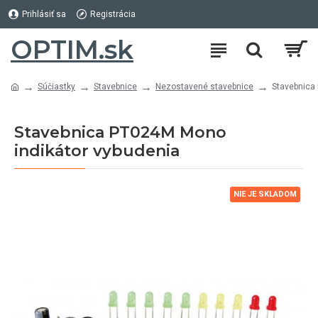
Prihlásiť sa
Registrácia
OPTIM.sk
Súčiastky
Stavebnice
Nezostavené stavebnice
Stavebnica
Stavebnica PT024M Mono
indikátor vybudenia
NIE JE SKLADOM