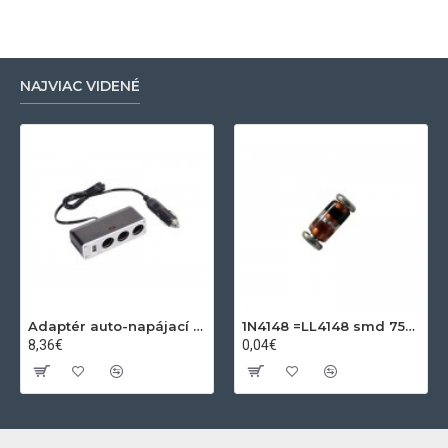
NAJVIAC VIDENÉ
Adaptér auto-napájací 1xkon./3x zdierka- 12/24V, USB 1000mA
1N4148 =LL4148 smd 75V,0.15A SOD80C
8,36€
0,04€