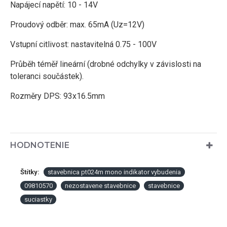
Napájecí napětí: 10 - 14V
Proudový odběr: max. 65mA (Uz=12V)
Vstupní citlivost: nastavitelná 0.75 - 100V
Průběh téměř lineární (drobné odchylky v závislosti na
toleranci součástek).
Rozměry DPS: 93x16.5mm
HODNOTENIE
Štítky:
stavebnica pt024m mono indikator vybudenia
09810570
nezostavene stavebnice
stavebnice
suciastky