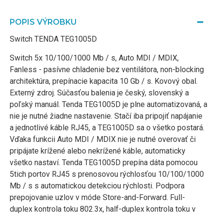
POPIS VÝROBKU
Switch TENDA TEG1005D
Switch 5x 10/100/1000 Mb / s, Auto MDI / MDIX,
Fanless - pasívne chladenie bez ventilátora, non-blocking
architektúra, prepínacie kapacita 10 Gb / s. Kovový obal.
Externý zdroj. Súčasťou balenia je český, slovenský a
poľský manuál. Tenda TEG1005D je plne automatizovaná, a
nie je nutné žiadne nastavenie. Stačí iba pripojiť napájanie
a jednotlivé káble RJ45, a TEG1005D sa o všetko postará.
Vďaka funkcii Auto MDI / MDIX nie je nutné overovať či
pripájate krížené alebo nekrížené káble, automaticky
všetko nastaví. Tenda TEG1005D prepína dáta pomocou
5tich portov RJ45 s prenosovou rýchlosťou 10/100/1000
Mb / s s automatickou detekciou rýchlosti. Podpora
prepojovanie uzlov v móde Store-and-Forward. Full-
duplex kontrola toku 802.3x, half-duplex kontrola toku v