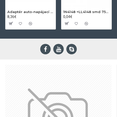
Adaptér auto-napájací 1xkon./3x zdierka- 12/24V, USB 1000mA
1N4148 =LL4148 smd 75V,0.15A SOD80C
8,36€
0,04€