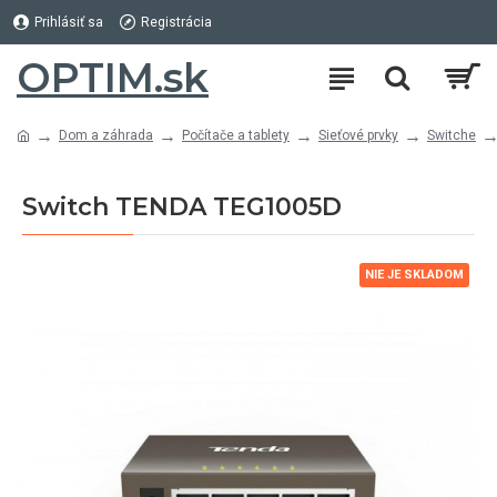
Prihlásiť sa
Registrácia
OPTIM.sk
Dom a záhrada
Počítače a tablety
Sieťové prvky
Switche
Switch TENDA TEG1005D
NIE JE SKLADOM