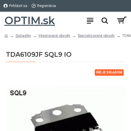
Prihlásiť sa
Registrácia
OPTIM.sk
Súčiastky
Integrované obvody
Špecializované obvody
TDA6
TDA6109JF SQL9 IO
NIE JE SKLADOM