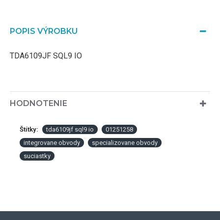
POPIS VÝROBKU
TDA6109JF SQL9 IO
HODNOTENIE
Štítky:
tda6109jf sql9 io
01251258
integrovane obvody
specializovane obvody
suciastky