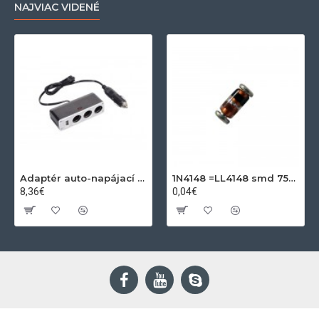
NAJVIAC VIDENÉ
Adaptér auto-napájací 1xkon./3x zdierka- 12/24V, USB 1000mA
1N4148 =LL4148 smd 75V,0.15A SOD80C
8,36€
0,04€