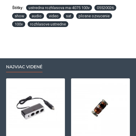
Štítky:
ustredna rozhlasova ma-4075 100v
05520026
show
audio
video
sat
plosne ozvucenie
100v
rozhlasove ustredne
NAJVIAC VIDENÉ