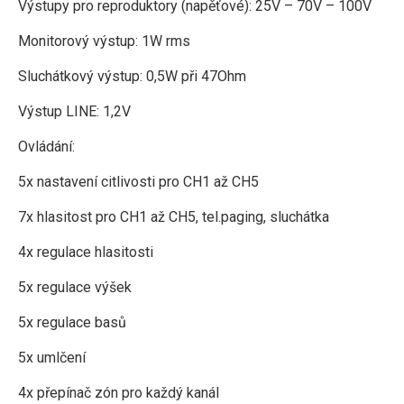
Výstupy pro reproduktory (napěťové): 25V – 70V – 100V
Monitorový výstup: 1W rms
Sluchátkový výstup: 0,5W při 47Ohm
Výstup LINE: 1,2V
Ovládání:
5x nastavení citlivosti pro CH1 až CH5
7x hlasitost pro CH1 až CH5, tel.paging, sluchátka
4x regulace hlasitosti
5x regulace výšek
5x regulace basů
5x umlčení
4x přepínač zón pro každý kanál