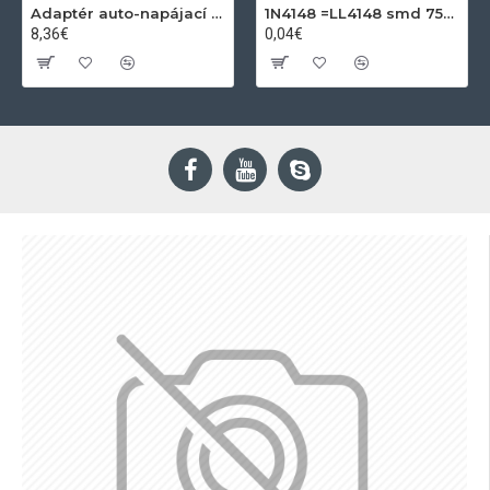
Adaptér auto-napájací 1xkon./3x zdierka- 12/24V, USB 1000mA
1N4148 =LL4148 smd 75V,0.15A SOD80C
8,36€
0,04€