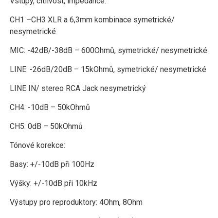
Vstupy, citlivost, impedance:
CH1 –CH3 XLR a 6,3mm kombinace symetrické/
nesymetrické
MIC: -42dB/-38dB – 600Ohmů, symetrické/ nesymetrické
LINE: -26dB/20dB – 15kOhmů, symetrické/ nesymetrické
LINE IN/ stereo RCA Jack nesymetrický
CH4: -10dB – 50kOhmů
CH5: 0dB – 50kOhmů
Tónové korekce:
Basy: +/-10dB při 100Hz
Výšky: +/-10dB při 10kHz
Výstupy pro reproduktory: 4Ohm, 8Ohm