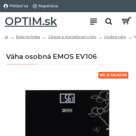
Prihlásiť sa
Registrácia
OPTIM.sk
Biela technika
Zdravie a starostlivosť o telo
Osobné váhy
V
Váha osobná EMOS EV106
NIE JE SKLADOM