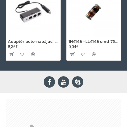
Adaptér auto-napájací 1xkon./3x zdierka- 12/24V, USB 1000mA
1N4148 =LL4148 smd 75V,0.15A SOD80C
8,36€
0,04€