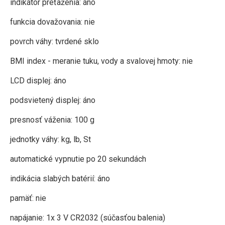
indikátor preťaženia: áno
funkcia dovažovania: nie
povrch váhy: tvrdené sklo
BMI index - meranie tuku, vody a svalovej hmoty: nie
LCD displej: áno
podsvietený displej: áno
presnosť váženia: 100 g
jednotky váhy: kg, lb, St
automatické vypnutie po 20 sekundách
indikácia slabých batérií: áno
pamäť: nie
napájanie: 1x 3 V CR2032 (súčasťou balenia)