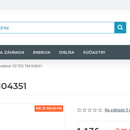
A ZÁHRADA
ENERGIA
DIELŇA
SÚČIASTKY
avebné 12l TES TM104351
104351
NIE JE SKLADOM
Na základe 0 