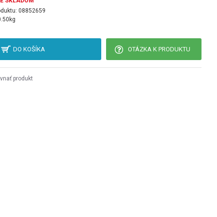
JE SKLADOM
oduktu:
08852659
0.50kg
DO KOŠÍKA
OTÁZKA K PRODUKTU
vnať produkt