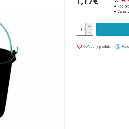
1,17€
NIE 
Kód pr
Váha:
Obľúbený produkt
Poro