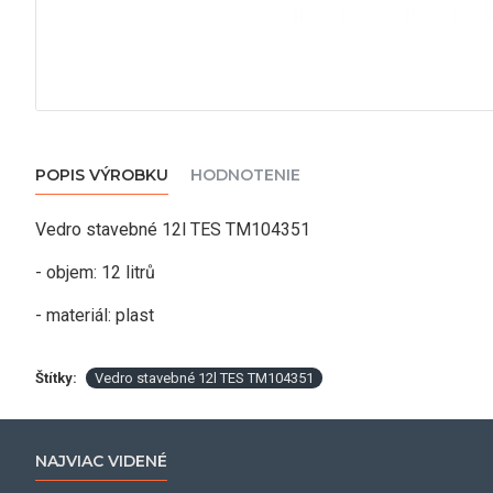
POPIS VÝROBKU
HODNOTENIE
Vedro stavebné 12l TES TM104351
- objem: 12 litrů
- materiál: plast
Štítky:
Vedro stavebné 12l TES TM104351
NAJVIAC VIDENÉ