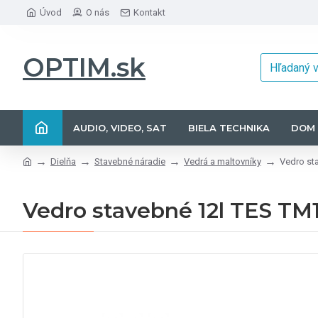
Úvod
O nás
Kontakt
OPTIM.sk
AUDIO, VIDEO, SAT
BIELA TECHNIKA
DOM 
Dielňa
Stavebné náradie
Vedrá a maltovníky
Vedro st
Vedro stavebné 12l TES TM