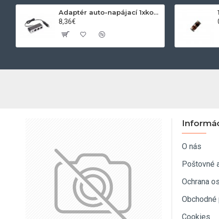
Adaptér auto-napájací 1xkon./3x zdierka- 12/24V, USB 1000mA
8,36€
Informá
O nás
Poštovné 
Ochrana o
Obchodné 
Cookies