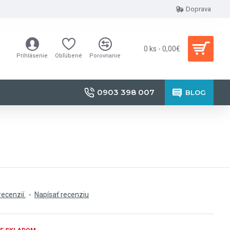
Doprava
0 ks - 0,00€
Prihlásenie
Obľúbené
Porovnanie
0903 398 007
BLOG
recenzií.
-
Napísať recenziu