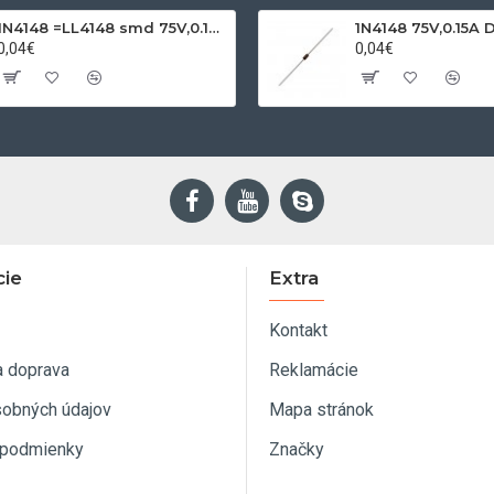
1N4148 =LL4148 smd 75V,0.15A SOD80C
1N4148 75V,0.15A 
0,04€
0,04€
cie
Extra
Kontakt
a doprava
Reklamácie
sobných údajov
Mapa stránok
podmienky
Značky