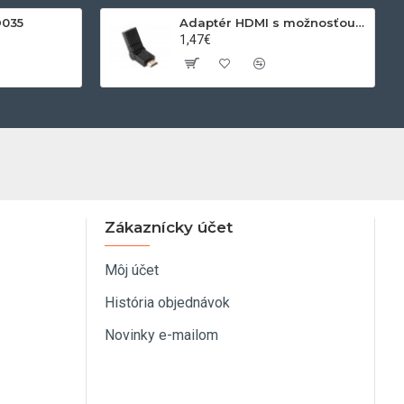
D035
Adaptér HDMI s možnosťou otáčania
1,47€
Zákaznícky účet
Môj účet
História objednávok
Novinky e-mailom