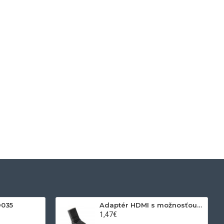
D035
Adaptér HDMI s možnosťou otáčania
1,47€