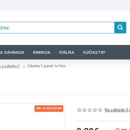
A ZÁHRADA
ENERGIA
DIELŇA
SÚČIASTKY
 a zdierky F
Zdierka F panel 1x fréz.
NIE JE SKLADOM
Na základe 0 