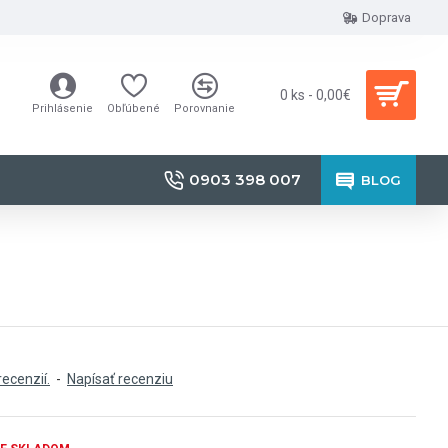
Doprava
0 ks - 0,00€
Prihlásenie
Obľúbené
Porovnanie
0903 398 007
BLOG
recenzií.
-
Napísať recenziu