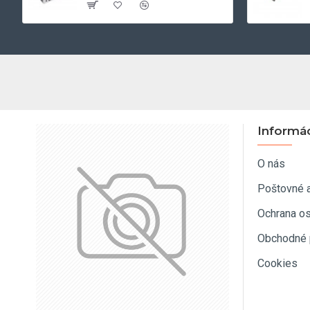
Informá
O nás
Poštovné 
Ochrana o
Obchodné 
Cookies