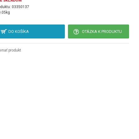
JE SKLADOM
oduktu:
03350137
0.05kg
DO KOŠÍKA
OTÁZKA K PRODUKTU
vnať produkt