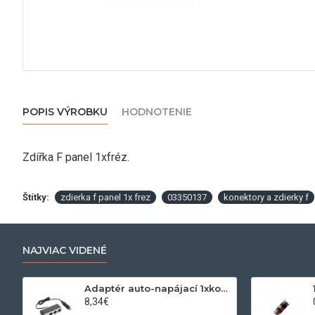
POPIS VÝROBKU
HODNOTENIE
Zdířka F panel 1xfréz.
Štítky:
zdierka f panel 1x frez
03350137
konektory a zdierky f
NAJVIAC VIDENÉ
Adaptér auto-napájací 1xkon./3x zdierka- 12/24V, USB 1000mA
8,34€