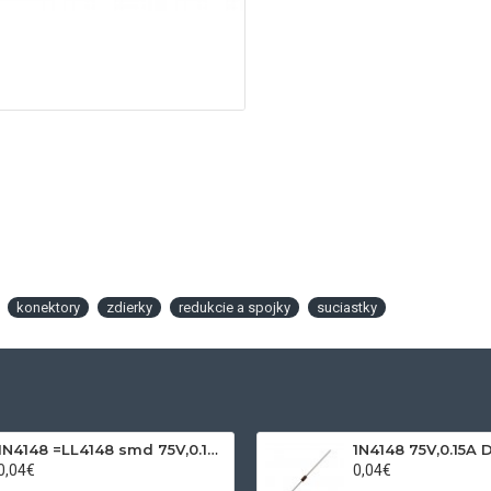
konektory
zdierky
redukcie a spojky
suciastky
1N4148 =LL4148 smd 75V,0.15A SOD80C
1N4148 75V,0.15A 
0,04€
0,04€