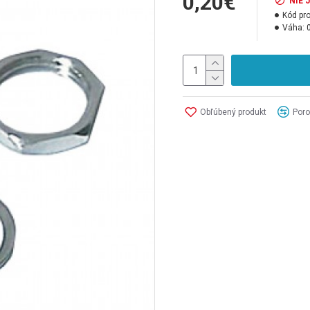
0,20€
NIE 
Kód pr
Váha:
Obľúbený produkt
Poro