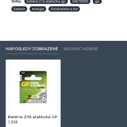
Štítky:
bateria 27a alaklicka gp
04270005
gp
baterie
energia
fotobaterie a ine
NAPOSLEDY ZOBRAZENÉ
NAJVIAC VIDENÉ
Batéria 27A alaklická GP
1,93€