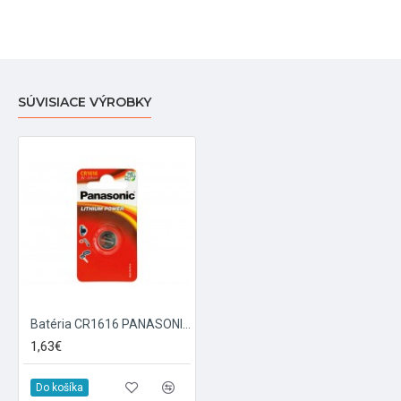
SÚVISIACE VÝROBKY
Batéria CR1616 PANASONIC lithiová 1BP
1,63€
Do košíka