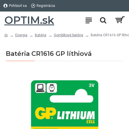
Prihlásiť sa
Registrácia
OPTIM.sk
Energia
Batérie
Gombíkové batérie
Batéria CR1616 GP líthi
Batéria CR1616 GP líthiová