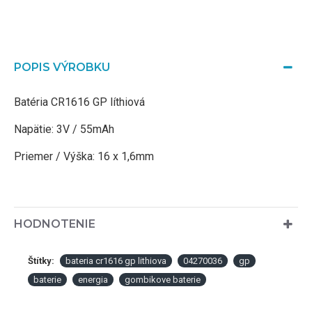
POPIS VÝROBKU
Batéria CR1616 GP líthiová
Napätie: 3V / 55mAh
Priemer / Výška: 16 x 1,6mm
HODNOTENIE
Štítky:
bateria cr1616 gp lithiova
04270036
gp
baterie
energia
gombikove baterie