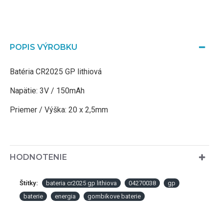
POPIS VÝROBKU
Batéria CR2025 GP lithiová
Napätie: 3V / 150mAh
Priemer / Výška: 20 x 2,5mm
HODNOTENIE
Štítky:
bateria cr2025 gp lithiova
04270038
gp
baterie
energia
gombikove baterie