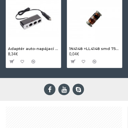
Adaptér auto-napájací 1xkon./3x zdierka- 12/24V, USB 1000mA
1N4148 =LL4148 smd 75V,0.15A SOD80C
8,34€
0,04€