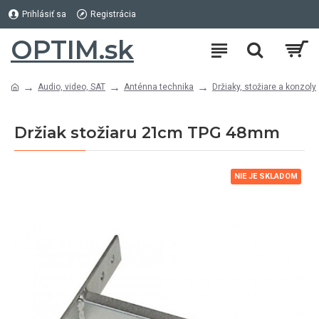
Prihlásiť sa
Registrácia
OPTIM.sk
Audio, video, SAT
Anténna technika
Držiaky, stožiare a konzoly
Držiak stožiaru 21cm TPG 48mm
NIE JE SKLADOM