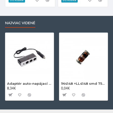
NAJVIAC VIDENÉ
Adaptér auto-napájací 1xkon./3x zdierka- 12/24V, USB 1000mA
1N4148 =LL4148 smd 75V,0.15A SOD80C
8,34€
0,04€