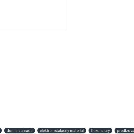
dom a zahrada
elektroinstalacny material
flexo snury
predlzova