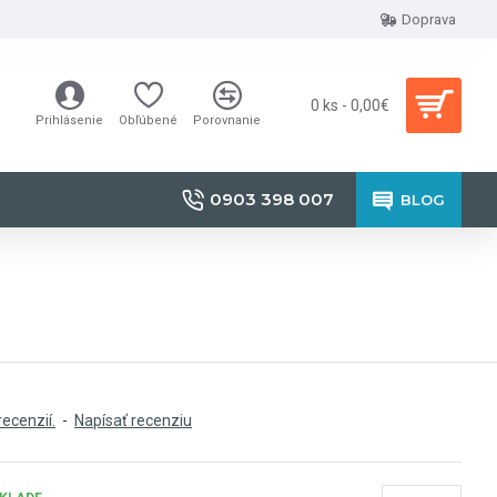
Doprava
0 ks - 0,00€
Prihlásenie
Obľúbené
Porovnanie
0903 398 007
BLOG
recenzií.
-
Napísať recenziu