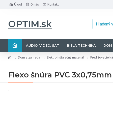
Úvod
O nás
Kontakt
OPTIM.sk
AUDIO, VIDEO, SAT
BIELA TECHNIKA
DOM 
Dom a záhrada
Elektroinštalačný materiál
Predlžovacie ká
Flexo šnúra PVC 3x0,75mm