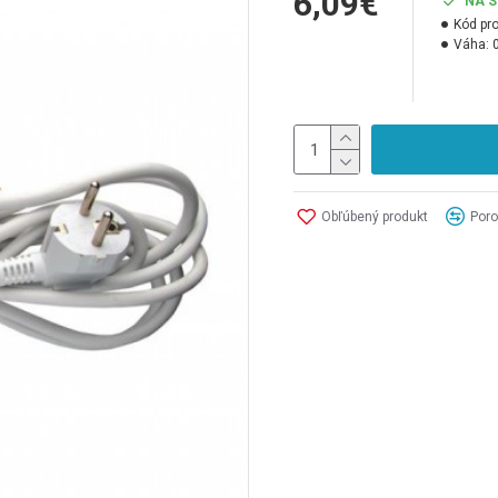
6,09€
NA 
Kód pr
Váha:
Obľúbený produkt
Poro