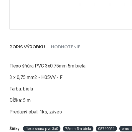
POPIS VÝROBKU
HODNOTENIE
Flexo šňůra PVC 3x0,75mm 5m biela
3 x 0,75 mm2 - H05VV - F
Farba: biela
Dĺžka: 5 m
Predajný obal: 1ks, záves
Štítky:
flexo snura pvc 3x0
75mm 5m biela
08740021
emos