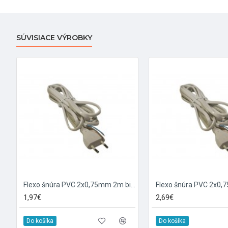
SÚVISIACE VÝROBKY
Flexo šnúra PVC 2x0,75mm 2m biela
1,97€
2,69€
Do košíka
Do košíka