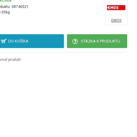
SKLADE
oduktu:
08740021
0.05kg
EMOS
DO KOŠÍKA
OTÁZKA K PRODUKTU
vnať produkt