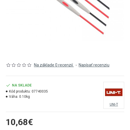
Na základe 0 recenzií.
-
Napísať recenziu
NA SKLADE
Kód produktu:
07740035
Váha:
0.10kg
UNI-T
10,68€