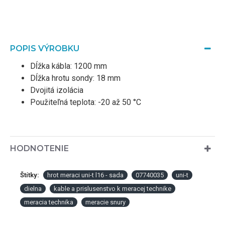
POPIS VÝROBKU
Dĺžka kábla: 1200 mm
Dĺžka hrotu sondy: 18 mm
Dvojitá izolácia
Použiteľná teplota: -20 až 50 °C
HODNOTENIE
Štítky:
hrot meraci uni-t l16 - sada
07740035
uni-t
dielna
kable a prislusenstvo k meracej technike
meracia technika
meracie snury