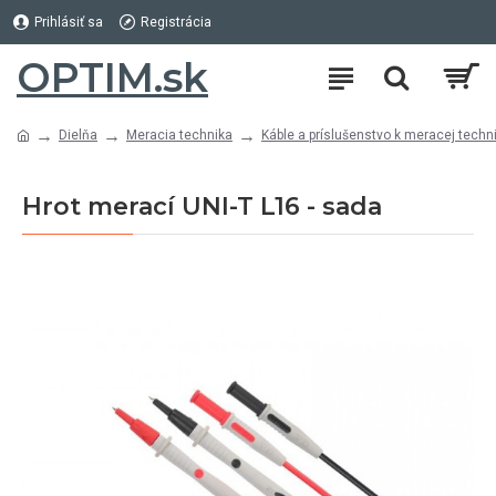
Prihlásiť sa
Registrácia
OPTIM.sk
Dielňa
Meracia technika
Káble a príslušenstvo k meracej techn
Hrot merací UNI-T L16 - sada