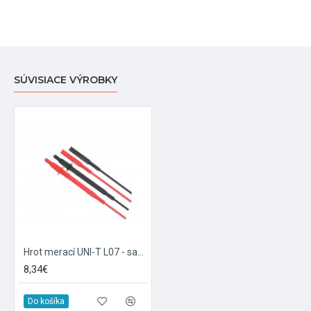
SÚVISIACE VÝROBKY
Hrot merací UNI-T L07 - sada
8,34€
Do košíka