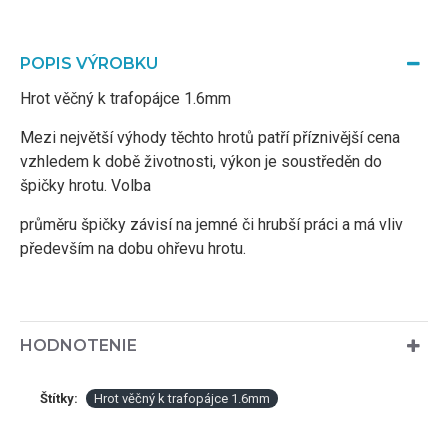
POPIS VÝROBKU
Hrot věčný k trafopájce 1.6mm
Mezi největší výhody těchto hrotů patří příznivější cena
vzhledem k době životnosti, výkon je soustředěn do
špičky hrotu. Volba
průměru špičky závisí na jemné či hrubší práci a má vliv
především na dobu ohřevu hrotu.
HODNOTENIE
Štítky:
Hrot věčný k trafopájce 1.6mm