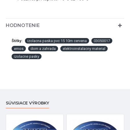
HODNOTENIE
Štítky:
izolacna paska pvc 15 10m cervena
03050017
emos
dom a zahrada
elektroinstalacny material
izolacne pasky
SÚVISIACE VÝROBKY