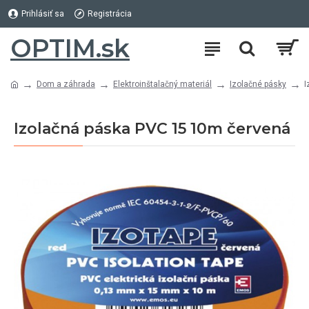
Prihlásiť sa
Registrácia
OPTIM.sk
Dom a záhrada
Elektroinštalačný materiál
Izolačné pásky
I
Izolačná páska PVC 15 10m červená