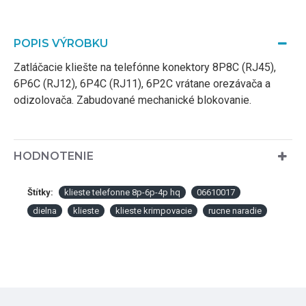
POPIS VÝROBKU
Zatláčacie kliešte na telefónne konektory 8P8C (RJ45),
6P6C (RJ12), 6P4C (RJ11), 6P2C vrátane orezávača a
odizolovača. Zabudované mechanické blokovanie.
HODNOTENIE
Štítky:
klieste telefonne 8p-6p-4p hq
06610017
dielna
klieste
klieste krimpovacie
rucne naradie