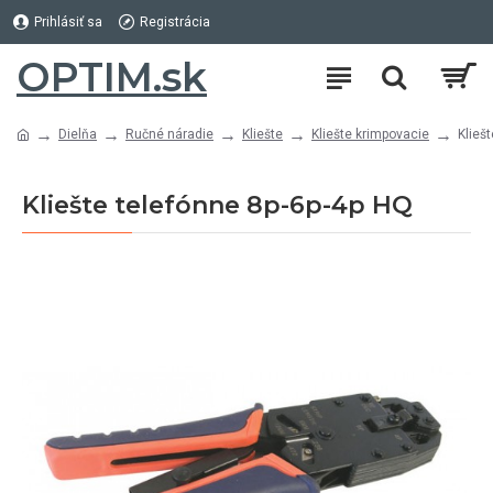
Prihlásiť sa
Registrácia
OPTIM.sk
Dielňa
Ručné náradie
Kliešte
Kliešte krimpovacie
Klieš
Kliešte telefónne 8p-6p-4p HQ