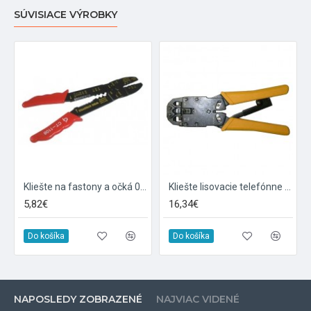
SÚVISIACE VÝROBKY
Kliešte na fastony a očká 0.75-6mm univerzálne
Kliešte lisovacie telefónne HT-200R
5,82€
16,34€
Do košíka
Do košíka
NAPOSLEDY ZOBRAZENÉ
NAJVIAC VIDENÉ