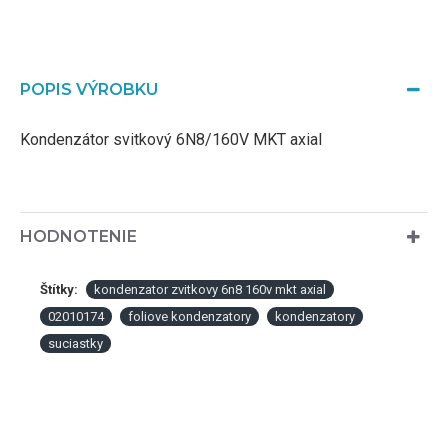
POPIS VÝROBKU
Kondenzátor svitkový 6N8/160V MKT axial
HODNOTENIE
Štítky:
kondenzator zvitkovy 6n8 160v mkt axial
02010174
foliove kondenzatory
kondenzatory
suciastky