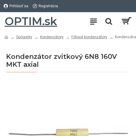
Prihlásiť sa
Registrácia
OPTIM.sk
Súčiastky
Kondenzátory
Fóliové kondenzátory
Kondenzátor
Kondenzátor zvitkový 6N8 160V
MKT axial