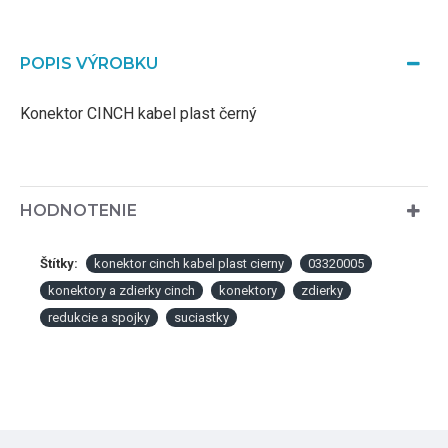
POPIS VÝROBKU
Konektor CINCH kabel plast černý
HODNOTENIE
Štítky:
konektor cinch kabel plast cierny
03320005
konektory a zdierky cinch
konektory
zdierky
redukcie a spojky
suciastky