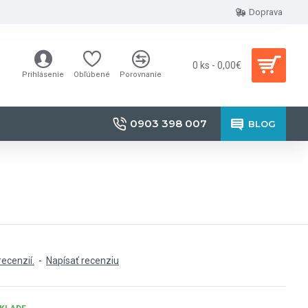
Doprava
0 ks - 0,00€
Prihlásenie
Obľúbené
Porovnanie
0903 398 007
BLOG
recenzií.
-
Napísať recenziu