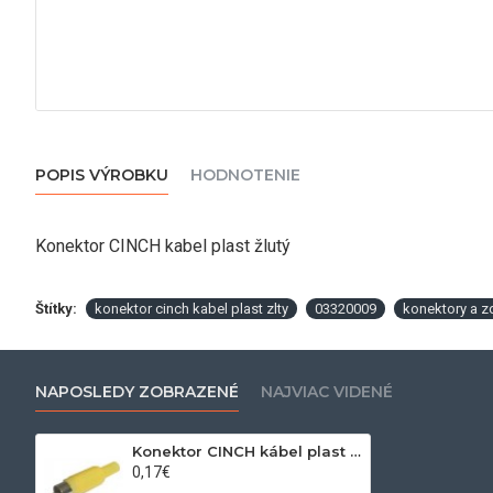
POPIS VÝROBKU
HODNOTENIE
Konektor CINCH kabel plast žlutý
Štítky:
konektor cinch kabel plast zlty
03320009
konektory a z
NAPOSLEDY ZOBRAZENÉ
NAJVIAC VIDENÉ
Konektor CINCH kábel plast žltý
0,17€