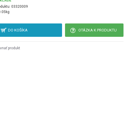
SKLADE
oduktu:
03320009
0.05kg
DO KOŠÍKA
OTÁZKA K PRODUKTU
vnať produkt