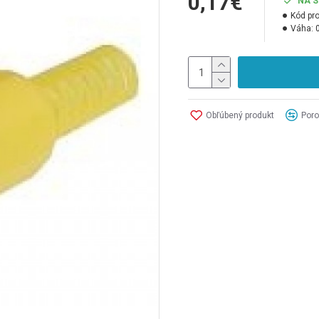
0,17€
NA 
Kód pr
Váha:
Obľúbený produkt
Poro