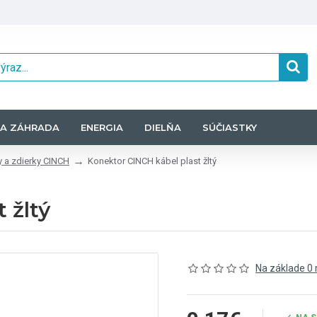
A ZÁHRADA
ENERGIA
DIELŇA
SÚČIASTKY
 a zdierky CINCH
Konektor CINCH kábel plast žltý
 žltý
Na základe 0 