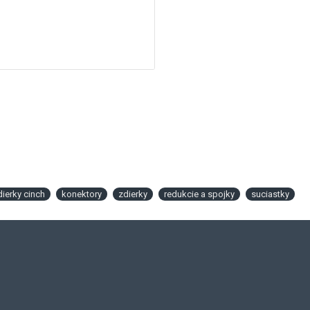
dierky cinch
konektory
zdierky
redukcie a spojky
suciastky