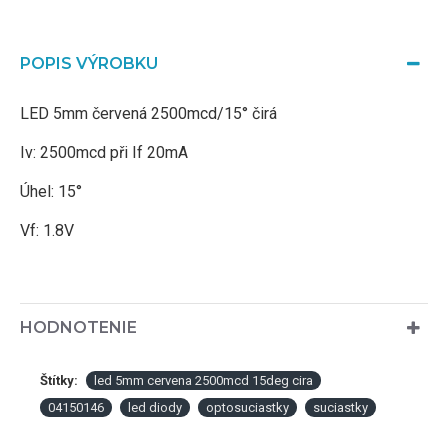
POPIS VÝROBKU
LED 5mm červená 2500mcd/15° čirá
Iv: 2500mcd při If 20mA
Úhel: 15°
Vf: 1.8V
HODNOTENIE
Štítky:
led 5mm cervena 2500mcd 15deg cira
04150146
led diody
optosuciastky
suciastky