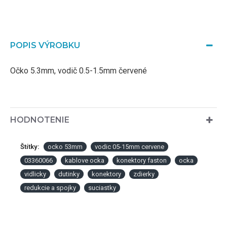
POPIS VÝROBKU
Očko 5.3mm, vodič 0.5-1.5mm červené
HODNOTENIE
Štítky:
ocko 53mm
vodic 05-15mm cervene
03360066
kablove ocka
konektory faston
ocka
vidlicky
dutinky
konektory
zdierky
redukcie a spojky
suciastky