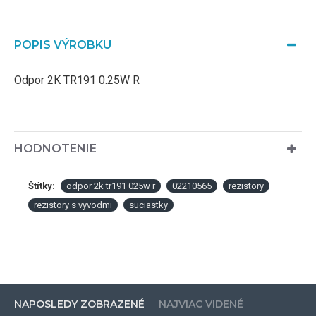
POPIS VÝROBKU
Odpor 2K TR191 0.25W R
HODNOTENIE
Štítky:
odpor 2k tr191 025w r
02210565
rezistory
rezistory s vyvodmi
suciastky
NAPOSLEDY ZOBRAZENÉ
NAJVIAC VIDENÉ