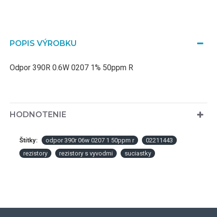
POPIS VÝROBKU
Odpor 390R 0.6W 0207 1% 50ppm R
HODNOTENIE
Štítky:
odpor 390r 06w 0207 1 50ppm r
02211443
rezistory
rezistory s vyvodmi
suciastky