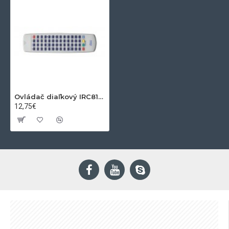
Ovládač diaľkový IRC81087 panasonic
12,75€