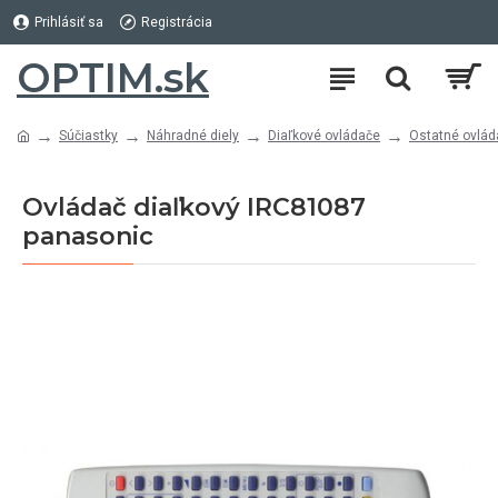
Prihlásiť sa
Registrácia
OPTIM.sk
Súčiastky
Náhradné diely
Diaľkové ovládače
Ostatné ovlád
Ovládač diaľkový IRC81087
panasonic