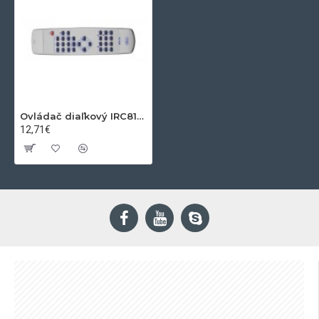
Ovládač diaľkový IRC81124 imperial
12,71€