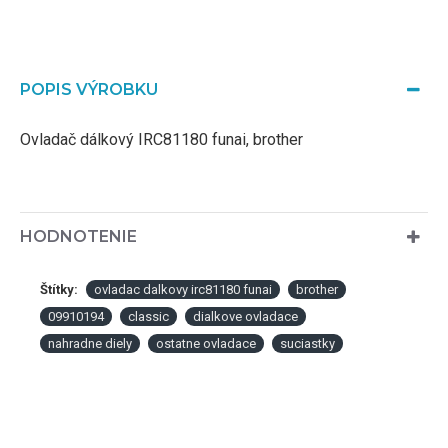
POPIS VÝROBKU
Ovladač dálkový IRC81180 funai, brother
HODNOTENIE
Štítky:
ovladac dalkovy irc81180 funai
brother
09910194
classic
dialkove ovladace
nahradne diely
ostatne ovladace
suciastky