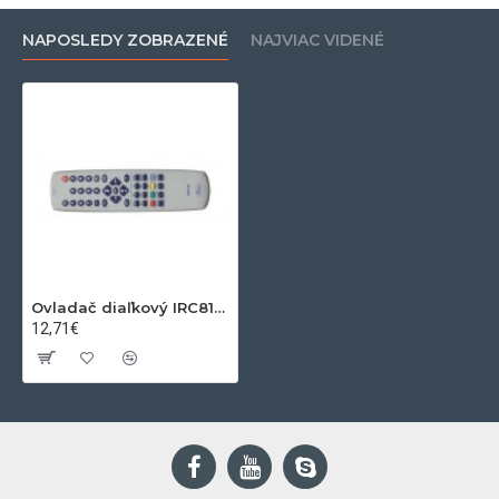
NAPOSLEDY ZOBRAZENÉ
NAJVIAC VIDENÉ
Ovladač diaľkový IRC81180 funai, brother
12,71€