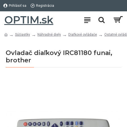
Prihlásiť sa
Registrácia
OPTIM.sk
Súčiastky
Náhradné diely
Diaľkové ovládače
Ostatné ovlád
Ovladač diaľkový IRC81180 funai,
brother