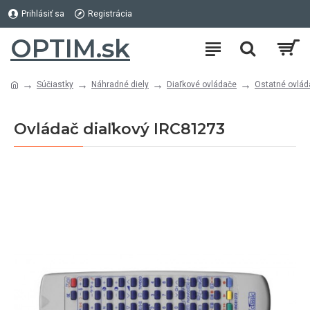
Prihlásiť sa
Registrácia
OPTIM.sk
Súčiastky
Náhradné diely
Diaľkové ovládače
Ostatné ovlád
Ovládač diaľkový IRC81273