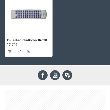
Ovládač diaľkový IRC81273
12,74€