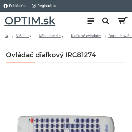
Prihlásiť sa
Registrácia
OPTIM.sk
Súčiastky
Náhradné diely
Diaľkové ovládače
Ostatné ovlád
Ovládač diaľkový IRC81274