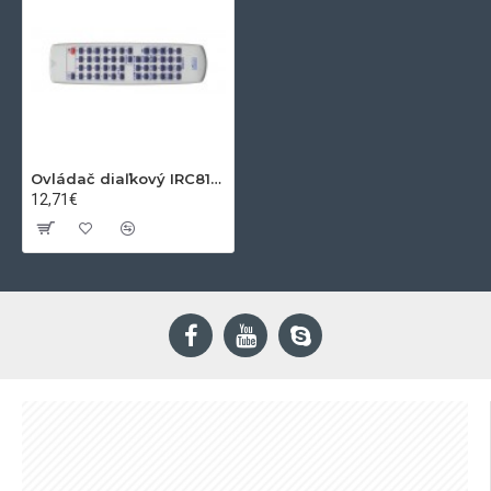
Ovládač diaľkový IRC81274
12,71€