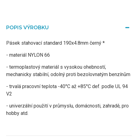
POPIS VÝROBKU
Pásek stahovací standard 190x4.8mm černý *
- materiál NYLON 66
- termoplastový materiál s vysokou ohebností,
mechanicky stabilní, odolný proti bezolovnatým benzínům
- trvalá pracovní teplota -40°C až +85°C def. podle UL 94
V2
- univerzální použití v průmyslu, domácnosti, zahradě, pro
hobby atd.