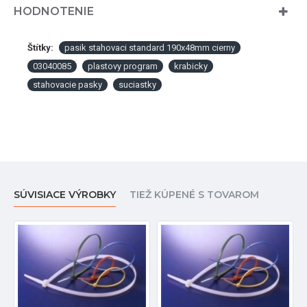
HODNOTENIE
Štítky:
pasik stahovaci standard 190x48mm cierny
03040085
plastovy program
krabicky
stahovacie pasky
suciastky
SÚVISIACE VÝROBKY
TIEŽ KÚPENÉ S TOVAROM