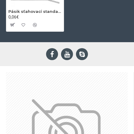
Pásik sťahovací standard 190x4.8mm čierny *
0,06€