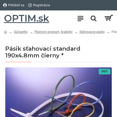
Prihlásiť sa
Registrácia
OPTIM.sk
Súčiastky
Plastový program, krabičky
Sťahovacie pásky
Pás
Pásik sťahovací standard
190x4.8mm čierny *
HOT