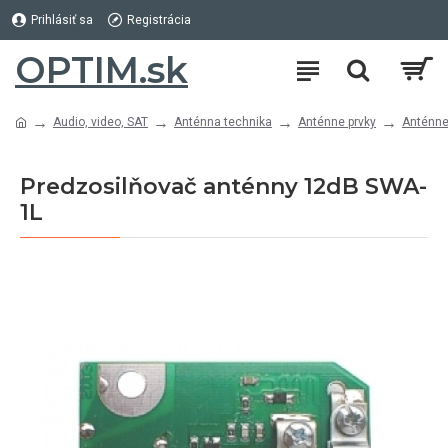
Prihlásiť sa
Registrácia
OPTIM.sk
Audio, video, SAT
Anténna technika
Anténne prvky
Anténne
Predzosilňovač anténny 12dB SWA-
1L