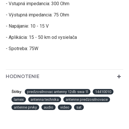
- Vstupná impedancia: 300 Ohm
- Výstupná impedancia: 75 Ohm
- Napájanie: 10 - 15 V
- Aplikácia: 15 - 50 km od vysielača
- Spotreba: 75W
HODNOTENIE
Štítky:
predzosilnovac antenny 12db swa-1l
14410010
lamex
antenna technika
antenne predzosilnovace
antenne prvky
audio
video
sat