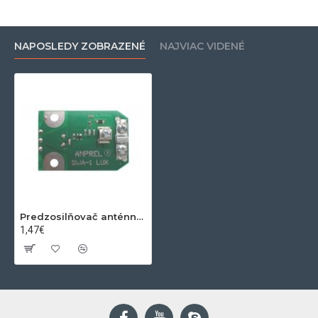
NAPOSLEDY ZOBRAZENÉ
NAJVIAC VIDENÉ
Predzosilňovač anténny 12dB SWA-1L
1,47€