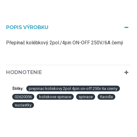
POPIS VÝROBKU
Přepínač kolébkový 2pol./4pin ON-OFF 250V/6A černý
HODNOTENIE
Štítky:
prepinac koliskovy 2pol 4pin on-off 250v 6a cierny
02620056
koliskove spinace
spinace
tlacidla
suciastky