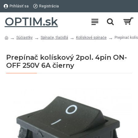
Prihlásiť sa
Registrácia
OPTIM.sk
Súčiastky
Spínače, tlačidlá
Kolískové spínače
Prepínač kolí
Prepínač kolískový 2pol. 4pin ON-
OFF 250V 6A čierny