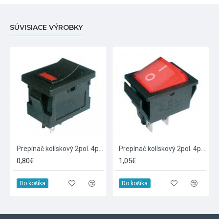
SÚVISIACE VÝROBKY
Prepínač kolískový 2pol. 4pin ON-OFF 250V 3A LED červený
Prepínač kolískový 2pol. 4pin ON-OFF 250V 15A červený
0,80€
1,05€
Do košíka
Do košíka