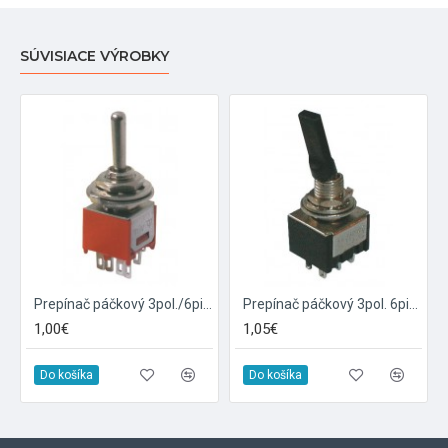
SÚVISIACE VÝROBKY
Prepínač páčkový 3pol./6pin ON-OFF-ON mini
Prepínač páčkový 3pol. 6pin ON-OFF-ON plastic
1,00€
1,05€
Do košíka
Do košíka