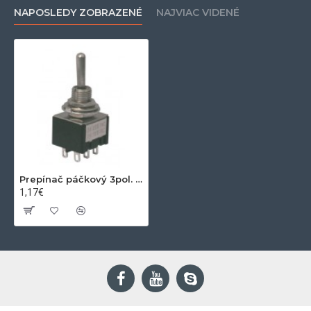
NAPOSLEDY ZOBRAZENÉ
NAJVIAC VIDENÉ
Prepínač páčkový 3pol. 6pin (ON)-OFF-(ON)
1,17€