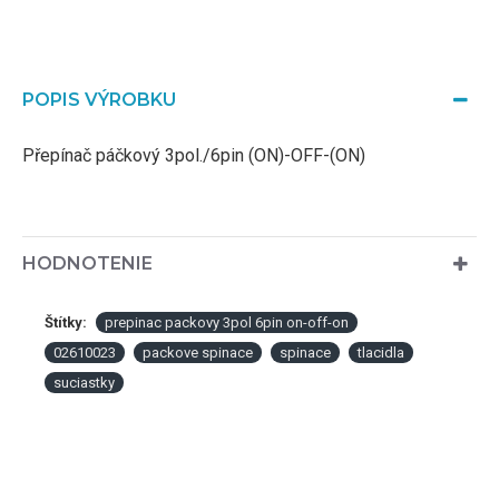
POPIS VÝROBKU
Přepínač páčkový 3pol./6pin (ON)-OFF-(ON)
HODNOTENIE
Štítky:
prepinac packovy 3pol 6pin on-off-on
02610023
packove spinace
spinace
tlacidla
suciastky