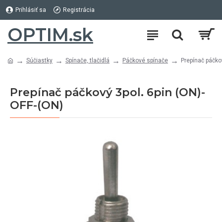
Prihlásiť sa
Registrácia
OPTIM.sk
Súčiastky
Spínače, tlačidlá
Páčkové spínače
Prepínač páčko
Prepínač páčkový 3pol. 6pin (ON)-
OFF-(ON)