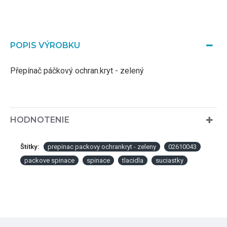
POPIS VÝROBKU
Přepínač páčkový ochran.kryt - zelený
HODNOTENIE
Štítky:
prepinac packovy ochrankryt - zeleny
02610043
packove spinace
spinace
tlacidla
suciastky