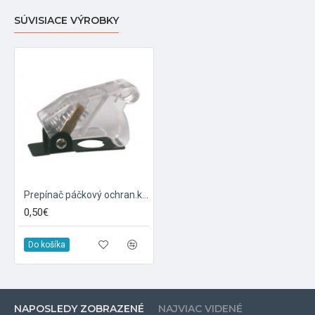
SÚVISIACE VÝROBKY
Prepínač páčkový ochran.kryt - transp. biela
0,50€
Do košíka
NAPOSLEDY ZOBRAZENÉ
NAJVIAC VIDENÉ