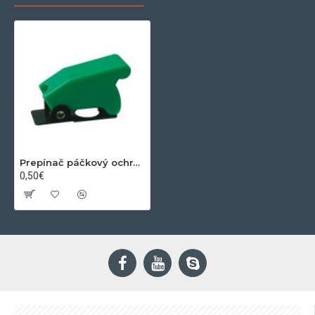
Prepínač páčkový ochran.kryt - zelený
0,50€