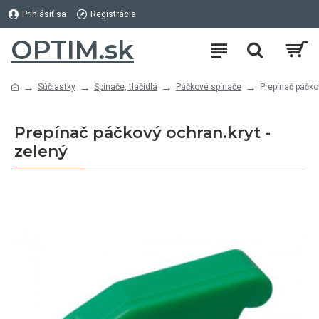
Prihlásiť sa
Registrácia
OPTIM.sk
Súčiastky
Spínače, tlačidlá
Páčkové spínače
Prepínač páčko
Prepínač páčkový ochran.kryt -
zelený