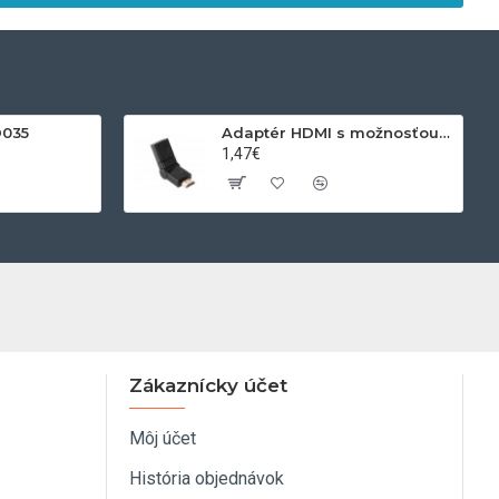
D035
Adaptér HDMI s možnosťou otáčania
1,47€
Zákaznícky účet
Môj účet
História objednávok