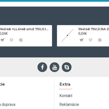
1N4148 =LL4148 smd 75V,0.15A SOD80C
1N4148 75V,0.15A 
0,04€
0,04€
cie
Extra
Kontakt
a doprava
Reklamácie