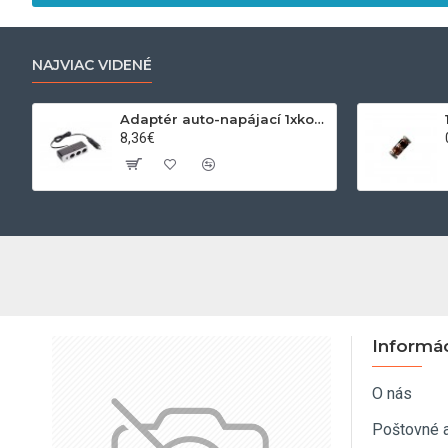
NAJVIAC VIDENÉ
Adaptér auto-napájací 1xkon./3x zdierka- 12/24V, USB 1000mA
8,36€
Informá
O nás
Poštovné 