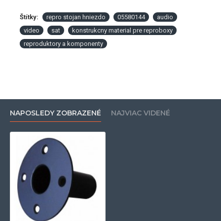
Štítky:
repro stojan hniezdo
05580144
audio
video
sat
konstrukcny material pre reproboxy
reproduktory a komponenty
NAPOSLEDY ZOBRAZENÉ
NAJVIAC VIDENÉ