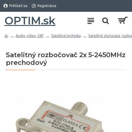
Prihlásiť sa
Registrácia
OPTIM.sk
Audio, video, SAT
Satelitná technika
Satelitné zlučovače, rozb
Satelitný rozbočovač 2x 5-2450MHz
prechodový