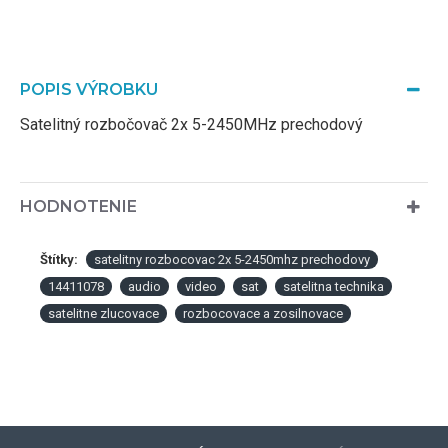
POPIS VÝROBKU
Satelitný rozbočovač 2x 5-2450MHz prechodový
HODNOTENIE
Štítky:
satelitny rozbocovac 2x 5-2450mhz prechodovy
14411078
audio
video
sat
satelitna technika
satelitne zlucovace
rozbocovace a zosilnovace