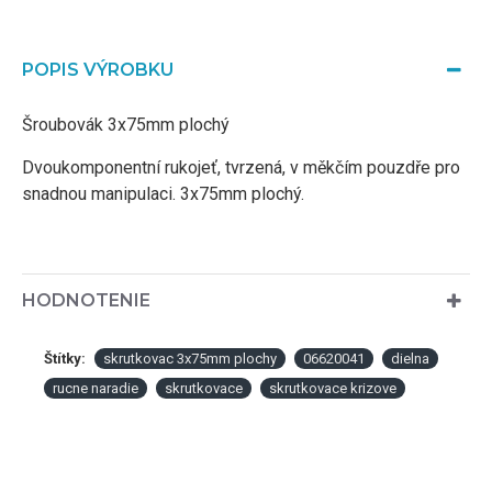
POPIS VÝROBKU
Šroubovák 3x75mm plochý
Dvoukomponentní rukojeť, tvrzená, v měkčím pouzdře pro
snadnou manipulaci. 3x75mm plochý.
HODNOTENIE
Štítky:
skrutkovac 3x75mm plochy
06620041
dielna
rucne naradie
skrutkovace
skrutkovace krizove