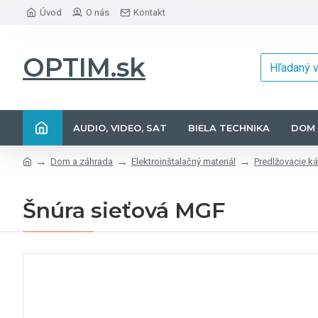
Úvod
O nás
Kontakt
OPTIM.sk
AUDIO, VIDEO, SAT
BIELA TECHNIKA
DOM 
Dom a záhrada
Elektroinštalačný materiál
Predlžovacie ká
Šnúra sieťová MGF