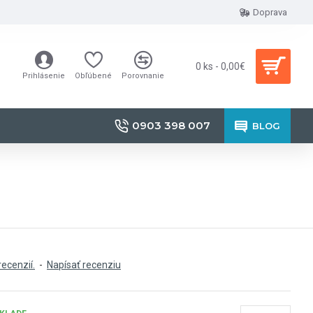
Doprava
0 ks - 0,00€
Prihlásenie
Obľúbené
Porovnanie
0903 398 007
BLOG
recenzií.
-
Napísať recenziu