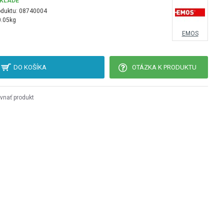
SKLADE
oduktu:
08740004
0.05kg
EMOS
DO KOŠÍKA
OTÁZKA K PRODUKTU
vnať produkt