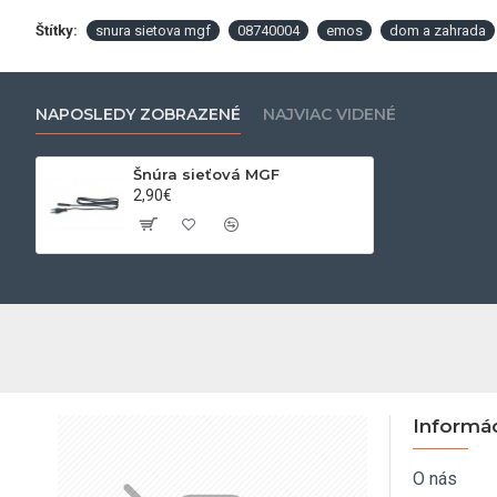
Štítky:
snura sietova mgf
08740004
emos
dom a zahrada
NAPOSLEDY ZOBRAZENÉ
NAJVIAC VIDENÉ
Šnúra sieťová MGF
2,90€
Informá
O nás