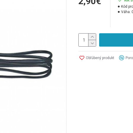
2,90€
NA 
Kód pr
Váha:
Obľúbený produkt
Poro