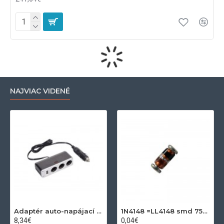
NAJVIAC VIDENÉ
Adaptér auto-napájací 1xkon./3x zdierka- 12/24V, USB 1000mA
1N4148 =LL4148 smd 75V,0.15A SOD80C
8,34€
0,04€