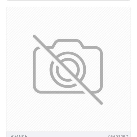
AVANSA
06691387