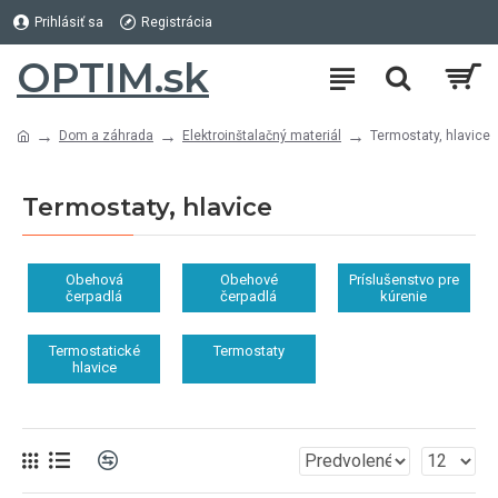
Prihlásiť sa
Registrácia
OPTIM.sk
Dom a záhrada
Elektroinštalačný materiál
Termostaty, hlavice
Termostaty, hlavice
Obehová
Obehové
Príslušenstvo pre
čerpadlá
čerpadlá
kúrenie
Termostatické
Termostaty
hlavice