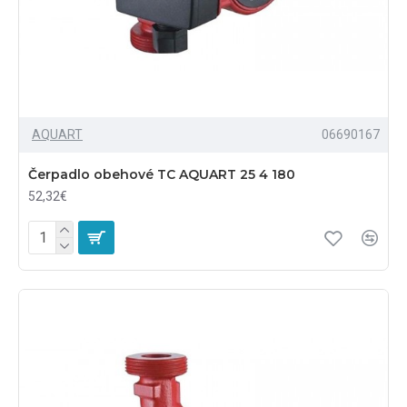
AQUART
06690167
Čerpadlo obehové TC AQUART 25 4 180
52,32€